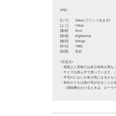
SPEC
[たて] 234cm (フリンジ含まず)
[よこ] 159cm
[素材] Wool
[産地] Afghanistan
[種別] Vintage
[年代] 1980s
[状態] 良好
<注意点>
・画面上と実物では多少色味が異な
・サイズは真ん中で測っています。
・羊毛のにおいが多少気になるかも
・初めのうちは遊び毛が出ることが
（掃除機をかけるときは、ローラー