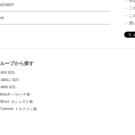
特
02-04037
こ
こ
out
買
グループから探す
-RUG SIZE-
-SMALL SIZE-
-MINI SIZE-
Baluch -バルーチ族-
Shiraz -カシュガイ族-
Turkmen -トルクメン族-