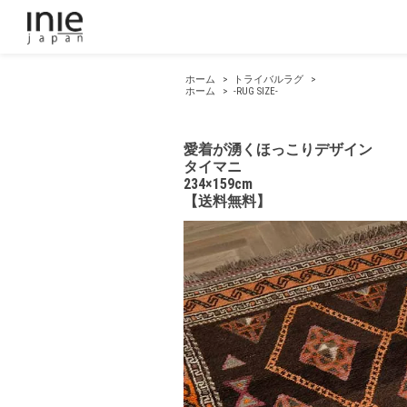
ホーム
>
トライバルラグ
>
ホーム
>
-RUG SIZE-
愛着が湧くほっこりデザイン
タイマニ
234×159cm
【送料無料】