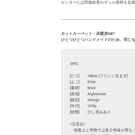
センターには部族紋章のギュル模様を反
ホットカーペット・床暖房OK!!
ひとつひとつハンドメイドのため、同じ
SPEC
[たて] 148cm (フリンジ含まず)
[よこ] 67cm
[素材] Wool
[産地] Afghanistan
[種別] Vintage
[年代] 1970s
[状態] 少し歪みあり
<注意点>
・画面上と実物では多少色味が異な