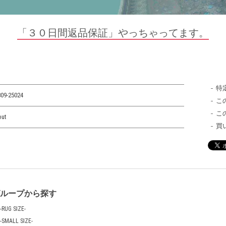
「３０日間返品保証」やっちゃってます。
特
09-25024
こ
こ
out
買
グループから探す
-RUG SIZE-
-SMALL SIZE-