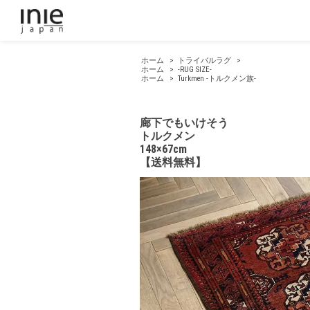
ホーム
>
トライバルラグ
>
ホーム
>
-RUG SIZE-
ホーム
>
Turkmen -トルクメン族-
廊下でもいけそう
トルクメン
148×67cm
【送料無料】