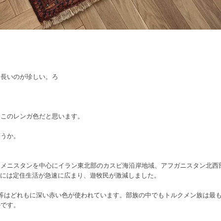
細長いのが珍しい。ろ
。
。
もこのレンガ色だと思います。
ょうか。
クメニスタンを中心にイラン東北部のカスピ海沿岸地域、アフガニスタン北西
紀には定住生活が急速に広まり、遊牧民が激減しました。
等はどれもに深い赤い色が使われています。部族の中でもトルクメン族は最
のです。