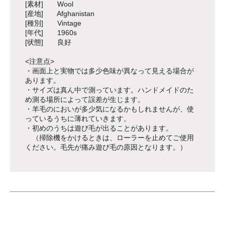
[素材] Wool
[産地] Afghanistan
[種別] Vintage
[年代] 1960s
[状態] 良好
<注意点>
・画面上と実物では多少色味が異なって見える場合が
あります。
・サイズは真ん中で測っています。ハンドメイドのた
め測る場所によって誤差が生じます。
・羊毛のにおいが多少気になるかもしれませんが、使
っているうちに薄れていきます。
・初めのうちは遊び毛が出ることがあります。
（掃除機をかけるときは、ローラーを止めてご使用
ください。毛先が痛み遊び毛の原因となります。）