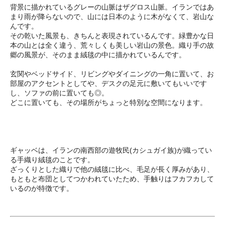
背景に描かれているグレーの山脈はザグロス山脈。イランではあ
まり雨が降らないので、山には日本のように木がなくて、岩山な
んです。
その乾いた風景も、きちんと表現されているんです。緑豊かな日
本の山とは全く違う、荒々しくも美しい岩山の景色。織り手の故
郷の風景が、そのまま絨毯の中に描かれているんです。
玄関やベッドサイド、リビングやダイニングの一角に置いて、お
部屋のアクセントとしてや、デスクの足元に敷いてもいいです
し、ソファの前に置いても◎。
どこに置いても、その場所がちょっと特別な空間になります。
ギャッベは、イランの南西部の遊牧民(カシュガイ族)が織ってい
る手織り絨毯のことです。
ざっくりとした織りで他の絨毯に比べ、毛足が長く厚みがあり、
もともと布団としてつかわれていたため、手触りはフカフカして
いるのが特徴です。