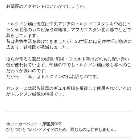
お部屋のアクセントにいかがでしょうか。
トルクメン族は現在は中央アジアのトルクメニスタンを中心にイ
ラン東北部のカスピ海沿岸地域、アフガニスタン北西部でなどで
暮らしています。
昔は遊牧生活を続けてきましたが、20世紀には定住生活が急速に
広まり、遊牧民が激減しました。
彼らが作る工芸品の絨毯･刺繍・フェルト等はどれもに深い赤い
色が使われています。部族の中でもトルクメン族は最も赤へのこ
だわりが強いのです。
だから、「赤」はトルクメンの代名詞なのです。
センターには部族紋章のギュル模様を反復して使用されているの
がトルクメン絨毯の特徴です。
ホットカーペット・床暖房OK!!
ひとつひとつハンドメイドのため、同じものは存在しません。