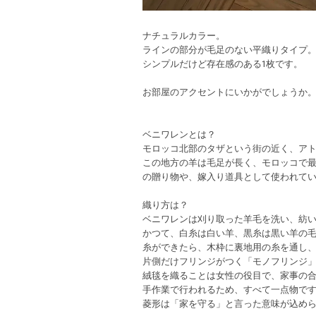
ナチュラルカラー。
ラインの部分が毛足のない平織りタイプ
シンプルだけど存在感のある1枚です。
お部屋のアクセントにいかがでしょうか
ベニワレンとは？
モロッコ北部のタザという街の近く、ア
この地方の羊は毛足が長く、モロッコで
の贈り物や、嫁入り道具として使われて
織り方は？
ベニワレンは刈り取った羊毛を洗い、紡
かつて、白糸は白い羊、黒糸は黒い羊の
糸ができたら、木枠に裏地用の糸を通し、
片側だけフリンジがつく「モノフリンジ
絨毯を織ることは女性の役目で、家事の合
手作業で行われるため、すべて一点物で
菱形は「家を守る」と言った意味が込め