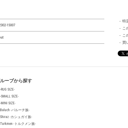
特
2302-15007
こ
こ
out
買
グループから探す
-RUG SIZE-
-SMALL SIZE-
-MINI SIZE-
Baluch -バルーチ族-
Shiraz -カシュガイ族-
Turkmen -トルクメン族-