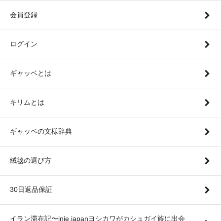
会員登録
ログイン
ギャッベとは
キリムとは
ギャッベの文様辞典
絨毯の選び方
30日返品保証
イラン滞在記〜inie japanヨシカワがカシュガイ族に出会