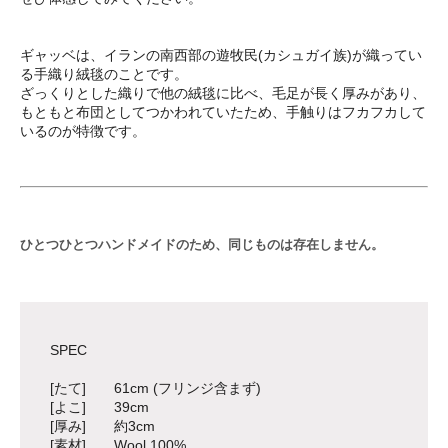
ギャッベは、イランの南西部の遊牧民(カシュガイ族)が織ってい
る手織り絨毯のことです。
ざっくりとした織りで他の絨毯に比べ、毛足が長く厚みがあり、
もともと布団としてつかわれていたため、手触りはフカフカして
いるのが特徴です。
ひとつひとつハンドメイドのため、同じものは存在しません。
SPEC
[たて] 61cm (フリンジ含まず)
[よこ] 39cm
[厚み] 約3cm
[素材] Wool 100%