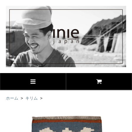
ホーム
>
キリム
>