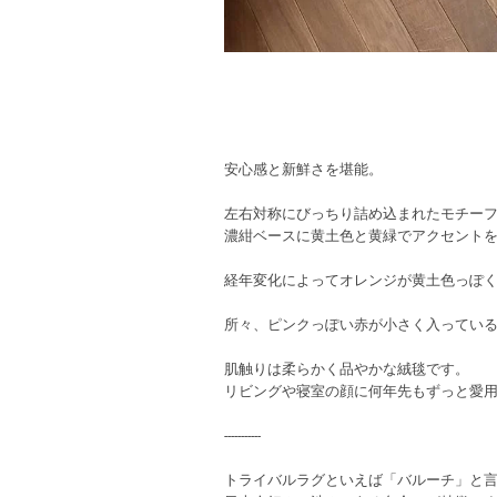
安心感と新鮮さを堪能。
左右対称にびっちり詰め込まれたモチー
濃紺ベースに黄土色と黄緑でアクセント
経年変化によってオレンジが黄土色っぽ
所々、ピンクっぽい赤が小さく入ってい
肌触りは柔らかく品やかな絨毯です。
リビングや寝室の顔に何年先もずっと愛
-----------
トライバルラグといえば「バルーチ」と