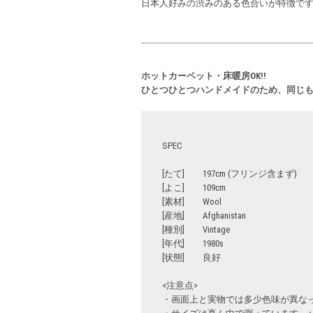
日本人好みの渋みのある色合いが特徴で
ホットカーペット・床暖房OK!!
ひとつひとつハンドメイドのため、同じ
SPEC
[たて] 197cm (フリンジ含まず)
[よこ] 109cm
[素材] Wool
[産地] Afghanistan
[種別] Vintage
[年代] 1980s
[状態] 良好
<注意点>
・画面上と実物では多少色味が異な