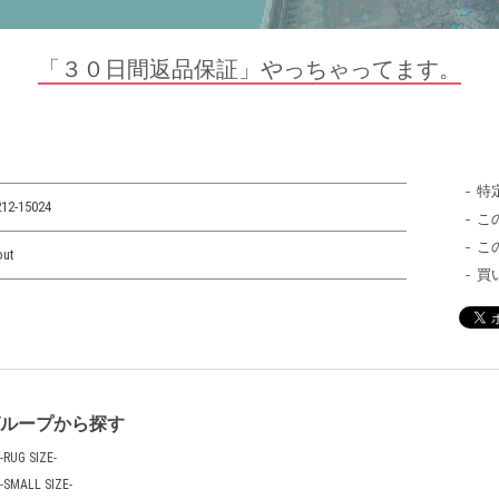
「３０日間返品保証」やっちゃってます。
特
12-15024
こ
こ
out
買
グループから探す
-RUG SIZE-
-SMALL SIZE-