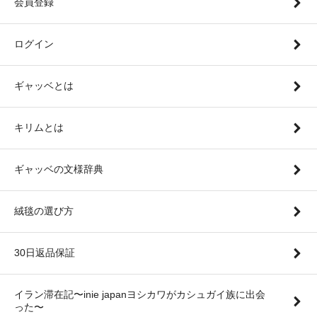
会員登録
ログイン
ギャッベとは
キリムとは
ギャッベの文様辞典
絨毯の選び方
30日返品保証
イラン滞在記〜inie japanヨシカワがカシュガイ族に出会
った〜