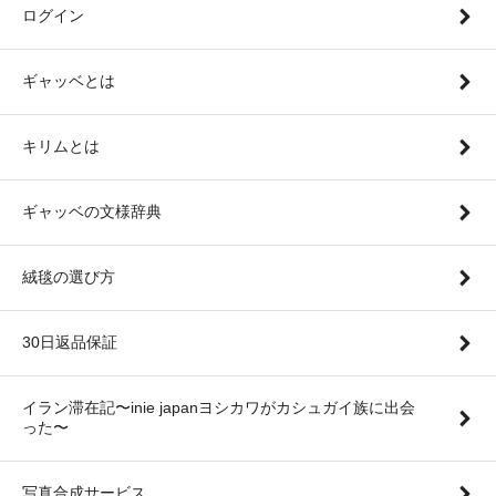
ログイン
ギャッベとは
キリムとは
ギャッベの文様辞典
絨毯の選び方
30日返品保証
イラン滞在記〜inie japanヨシカワがカシュガイ族に出会
った〜
写真合成サービス