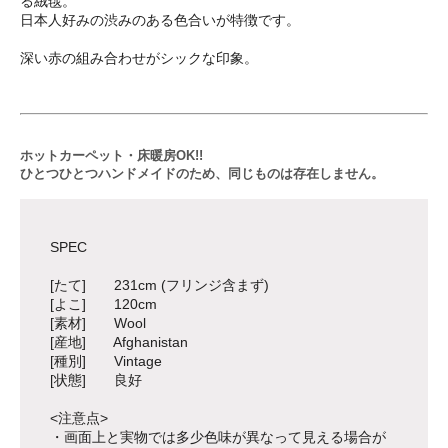
る絨毯。
日本人好みの渋みのある色合いが特徴です。
深い赤の組み合わせがシックな印象。
ホットカーペット・床暖房OK!!
ひとつひとつハンドメイドのため、同じものは存在しません。
SPEC
[たて] 231cm (フリンジ含まず)
[よこ] 120cm
[素材] Wool
[産地] Afghanistan
[種別] Vintage
[状態] 良好
<注意点>
・画面上と実物では多少色味が異なって見える場合が