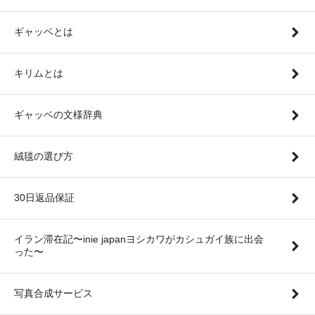
ギャッベとは
キリムとは
ギャッベの文様辞典
絨毯の選び方
30日返品保証
イラン滞在記〜inie japanヨシカワがカシュガイ族に出会
った〜
写真合成サービス