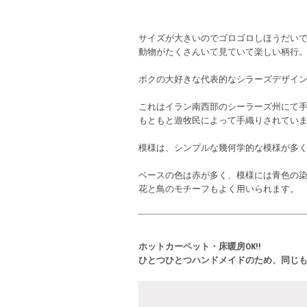
サイズが大きいのでゴロゴロしほうだい
動物がたくさんいて見ていて楽しい柄行
ボクの大好きな代表的なシラーズデザイ
これはイラン南西部のシーラーズ州にて
もともと遊牧民によって手織りされてい
模様は、シンプルな幾何学的な模様が多
ベースの色は赤が多く、模様には青色の
花と鳥のモチーフもよく用いられます。
ホットカーペット・床暖房OK!!
ひとつひとつハンドメイドのため、同じ