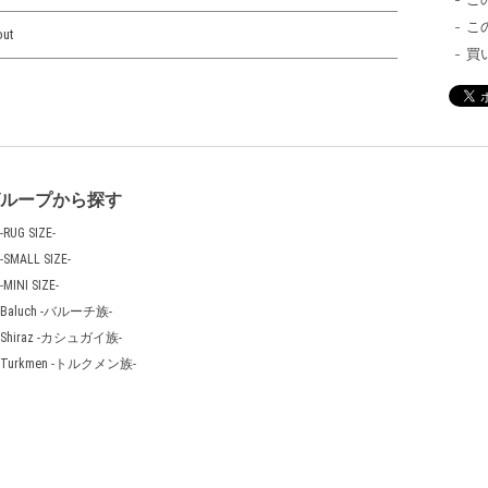
こ
out
買
グループから探す
-RUG SIZE-
-SMALL SIZE-
-MINI SIZE-
Baluch -バルーチ族-
Shiraz -カシュガイ族-
Turkmen -トルクメン族-