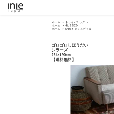
ホーム
>
トライバルラグ
>
ホーム
>
-RUG SIZE-
ホーム
>
Shiraz -カシュガイ族-
ゴロゴロしほうだい
シラーズ
284×190cm
【送料無料】