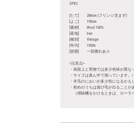
SPEC
[たて] 284cm (フリンジ含まず)
[よこ] 190cm
[素材] Wool 100%
[産地] Iran
[種別] Vintage
[年代] 1950s
[状態] 一部擦れあり
<注意点>
・画面上と実物では多少色味が異な
・サイズは真ん中で測っています。
・羊毛のにおいが多少気になるかも
・初めのうちは遊び毛が出ることが
（掃除機をかけるときは、ローラー