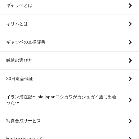
ギャッベとは
キリムとは
ギャッベの文様辞典
絨毯の選び方
30日返品保証
イラン滞在記〜inie japanヨシカワがカシュガイ族に出会
った〜
写真合成サービス
inie japanについて