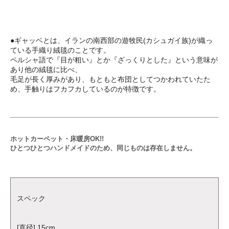
●ギャッベとは、イランの南西部の遊牧民(カシュガイ族)が織っ
ている手織り絨毯のことです。
ペルシャ語で『目が粗い』とか『ざっくりとした』という意味が
あり他の絨毯に比べ、
毛足が長く厚みがあり、もともと布団としてつかわれていたた
め、手触りはフカフカしているのが特徴です。
ホットカーペット・床暖房OK!!
ひとつひとつハンドメイドのため、同じものは存在しません。
スペック
[直径] 15cm