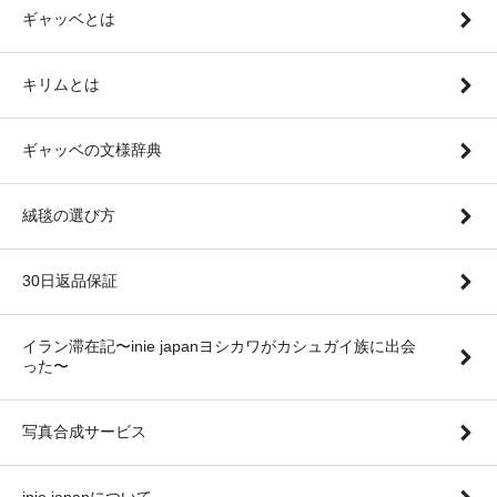
ギャッベとは
キリムとは
ギャッベの文様辞典
絨毯の選び方
30日返品保証
イラン滞在記〜inie japanヨシカワがカシュガイ族に出会
った〜
写真合成サービス
inie japanについて