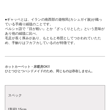
●ギャッベとは、イランの南西部の遊牧民(カシュガイ族)が織っ
ている手織り絨毯のことです。
ペルシャ語で『目が粗い』とか『ざっくりとした』という意味が
あり他の絨毯に比べ、
毛足が長く厚みがあり、もともと布団としてつかわれていたた
め、手触りはフカフカしているのが特徴です。
ホットカーペット・床暖房OK!!
ひとつひとつハンドメイドのため、同じものは存在しません。
スペック
[直径] 15cm