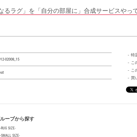
なるラグ」を「自分の部屋に」合成サービスやっ
特
12-02008_15
こ
こ
out
買
グループから探す
-RUG SIZE-
-SMALL SIZE-