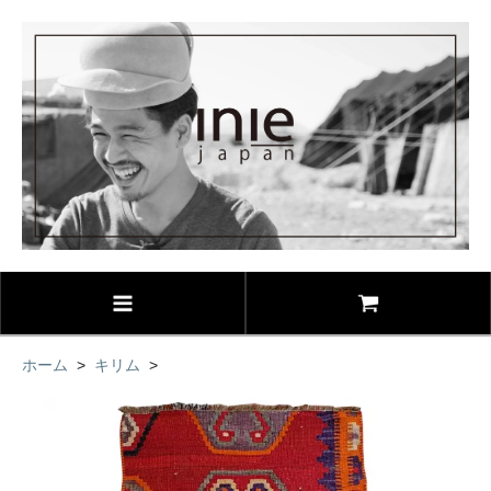
ホーム
>
キリム
>