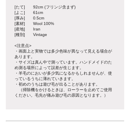
[たて] 92cm (フリンジ含まず)
[よこ] 61cm
[厚み] 0.5cm
[素材] Wool 100%
[産地] Iran
[種別] Vintage
<注意点>
・画面上と実物では多少色味が異なって見える場合が
あります。
・サイズは真ん中で測っています。ハンドメイドのた
め測る場所によって誤差が生じます。
・羊毛のにおいが多少気になるかもしれませんが、使
っているうちに薄れていきます。
・初めのうちは遊び毛が出ることがあります。
（掃除機をかけるときは、ローラーを止めてご使用
ください。毛先が痛み遊び毛の原因となります。）