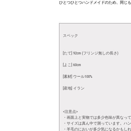
ひとつひとつハンドメイドのため、同じ
スペック
[たて] 92cm (フリンジ無しの長さ)
[よこ] 60cm
[素材] ウール100%
[産地] イラン
<注意点>
・画面上と実物では多少色味が異なっ
・サイズは真ん中で測っています。ハ
・羊毛のにおいが多少気になるかもし