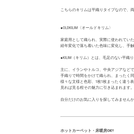
こちらのキリムは平織りタイプなので、
●OLDKILIM〈オールドキリム〉
家庭用として織られ、実際に使われてい
経年変化で落ち着いた色味に変化し、手
●KILIM（キリム）とは、毛足のない平織
主に、イランやトルコ、中央アジアなど
手織りで時間をかけて織られ、まったく
様々な文様と色彩、1枚1枚まったく違う
見れば見る程その魅力に引き込まれます
自分だけのお気に入りを探してみません
ホットカーペット・床暖房OK!!