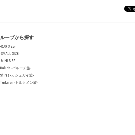
グループから探す
-RUG SIZE-
-SMALL SIZE-
-MINI SIZE-
Baluch -バルーチ族-
Shiraz -カシュガイ族-
Turkmen -トルクメン族-