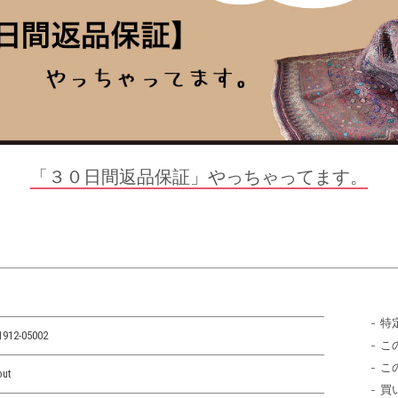
「３０日間返品保証」やっちゃってます。
特
1912-05002
こ
こ
out
買