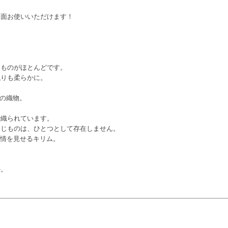
両面お使いいただけます！
たものがほとんどです。
触りも柔らかに。
りの織物。
で織られています。
同じものは、ひとつとして存在しません。
表情を見せるキリム。
。
か。