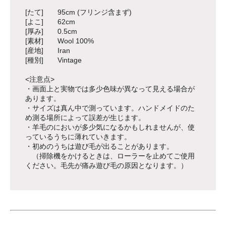
[たて] 95cm (フリンジ含まず)
[よこ] 62cm
[厚み] 0.5cm
[素材] Wool 100%
[産地] Iran
[種別] Vintage
<注意点>
・画面上と実物では多少色味が異なって見える場合が
あります。
・サイズは真ん中で測っています。ハンドメイドのた
め測る場所によって誤差が生じます。
・羊毛のにおいが多少気になるかもしれませんが、使
っているうちに薄れていきます。
・初めのうちは遊び毛が出ることがあります。
（掃除機をかけるときは、ローラーを止めてご使用
ください。毛先が痛み遊び毛の原因となります。）