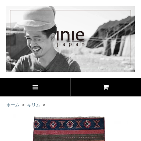
ホーム
>
キリム
>