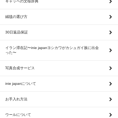
ギャッベの文様辞典
絨毯の選び方
30日返品保証
イラン滞在記〜inie japanヨシカワがカシュガイ族に出会
った〜
写真合成サービス
inie japanについて
お手入れ方法
ウールについて