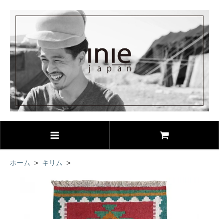
ホーム
>
キリム
>