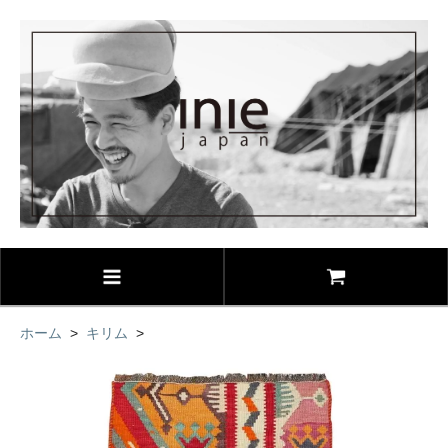
ホーム
>
キリム
>