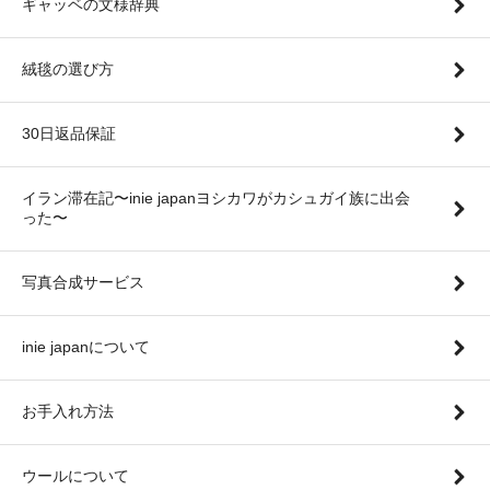
ギャッベの文様辞典
絨毯の選び方
30日返品保証
イラン滞在記〜inie japanヨシカワがカシュガイ族に出会
った〜
写真合成サービス
inie japanについて
お手入れ方法
ウールについて