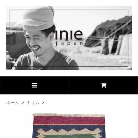
ホーム
>
キリム
>