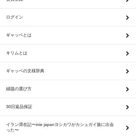
ログイン
ギャッベとは
キリムとは
ギャッベの文様辞典
絨毯の選び方
30日返品保証
イラン滞在記〜inie japanヨシカワがカシュガイ族に出会
った〜