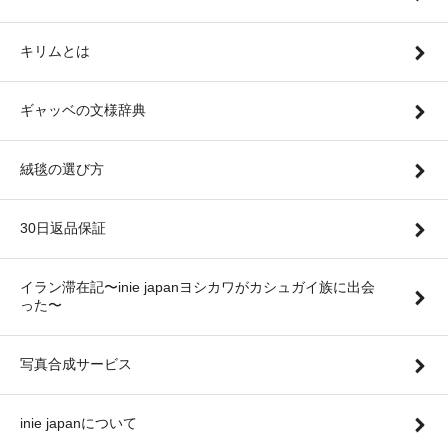
キリムとは
ギャッベの文様辞典
絨毯の選び方
30日返品保証
イラン滞在記〜inie japanヨシカワがカシュガイ族に出会
った〜
写真合成サービス
inie japanについて