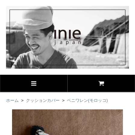
ホーム
>
クッションカバー
>
ベニワレン(モロッコ)