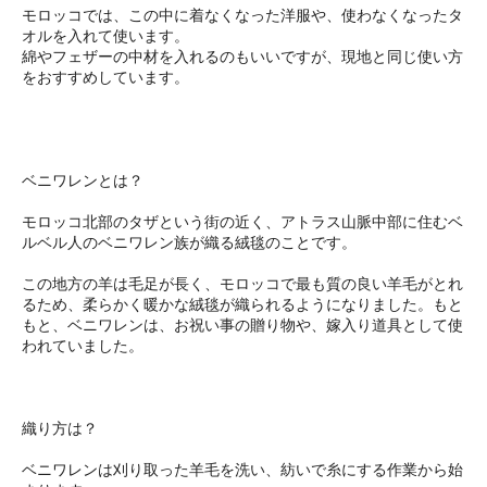
モロッコでは、この中に着なくなった洋服や、使わなくなったタ
オルを入れて使います。
綿やフェザーの中材を入れるのもいいですが、現地と同じ使い方
をおすすめしています。
ベニワレンとは？
モロッコ北部のタザという街の近く、アトラス山脈中部に住むベ
ルベル人のベニワレン族が織る絨毯のことです。
この地方の羊は毛足が長く、モロッコで最も質の良い羊毛がとれ
るため、柔らかく暖かな絨毯が織られるようになりました。もと
もと、ベニワレンは、お祝い事の贈り物や、嫁入り道具として使
われていました。
織り方は？
ベニワレンは刈り取った羊毛を洗い、紡いで糸にする作業から始