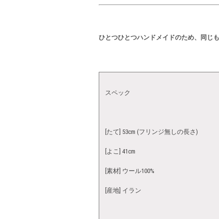
ひとつひとつハンドメイドのため、同じ
スペック
[たて] 53cm (フリンジ無しの長さ)
[よこ] 41cm
[素材] ウール100%
[産地] イラン