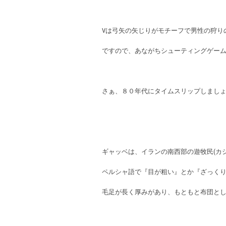
Vは弓矢の矢じりがモチーフで男性の狩り
ですので、あながちシューティングゲー
さぁ、８０年代にタイムスリップしまし
ギャッベは、イランの南西部の遊牧民(カ
ペルシャ語で『目が粗い』とか『ざっく
毛足が長く厚みがあり、もともと布団と