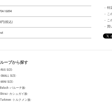
特
704-16894
こ
こ
593円(税込)
買
out
グループから探す
-RUG SIZE-
-SMALL SIZE-
-MINI SIZE-
Baluch -バルーチ族-
Shiraz -カシュガイ族-
Turkmen -トルクメン族-