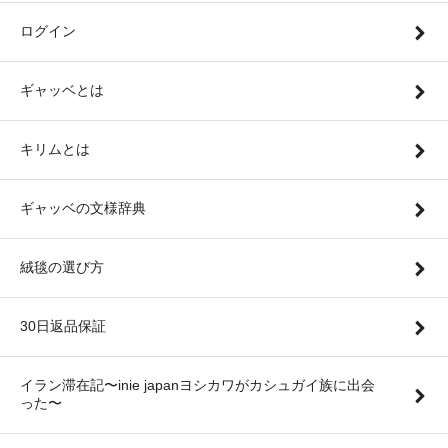
ログイン
ギャッベとは
キリムとは
ギャッベの文様辞典
絨毯の選び方
30日返品保証
イラン滞在記〜inie japanヨシカワがカシュガイ族に出会
った〜