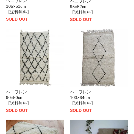
ベニワレン
ベニワレン
105×51cm
95×52cm
【送料無料】
【送料無料】
SOLD OUT
SOLD OUT
ベニワレン
ベニワレン
90×50cm
103×64cm
【送料無料】
【送料無料】
SOLD OUT
SOLD OUT