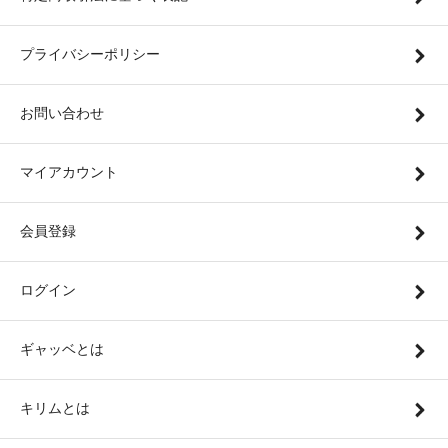
プライバシーポリシー
お問い合わせ
マイアカウント
会員登録
ログイン
ギャッベとは
キリムとは