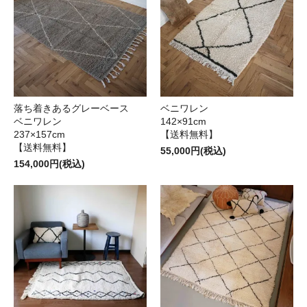
落ち着きあるグレーベース
ベニワレン
ベニワレン
142×91cm
237×157cm
【送料無料】
【送料無料】
55,000円(税込)
154,000円(税込)