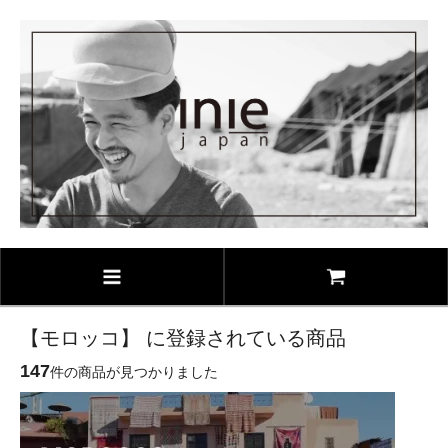
【モロッコ】 に登録されている商品
147
件の商品が見つかりました