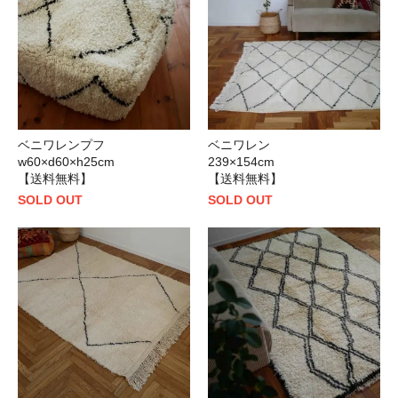
ベニワレンプフ
ベニワレン
w60×d60×h25cm
239×154cm
【送料無料】
【送料無料】
SOLD OUT
SOLD OUT