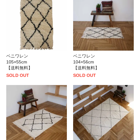
ベニワレン
ベニワレン
105×55cm
104×56cm
【送料無料】
【送料無料】
SOLD OUT
SOLD OUT