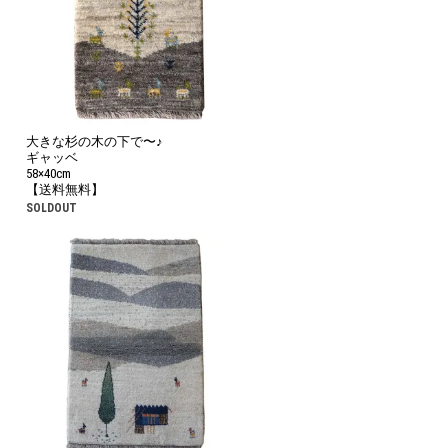
大きな杉の木の下で〜♪
ギャッベ
58×40cm
【送料無料】
SOLDOUT