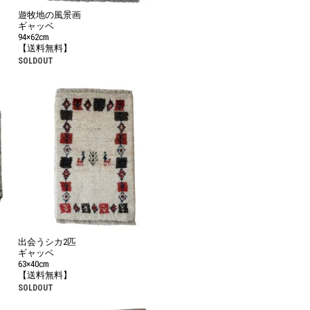
遊牧地の風景画
ギャッベ
94×62cm
【送料無料】
SOLDOUT
出会うシカ2匹
ギャッベ
63×40cm
【送料無料】
SOLDOUT