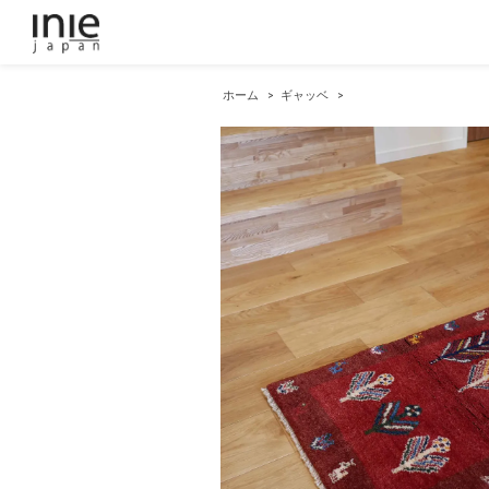
ホーム
>
ギャッベ
>