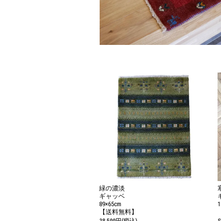
緑の濃淡
ギャッベ
89×65cm
1
【送料無料】