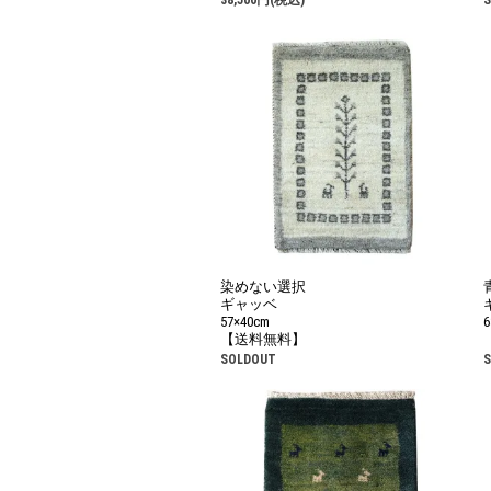
38,500円(税込)
染めない選択
ギャッベ
57×40cm
6
【送料無料】
SOLDOUT