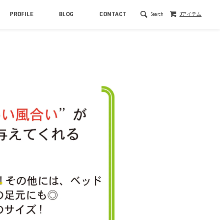
PROFILE
BLOG
CONTACT
Search
0アイテム