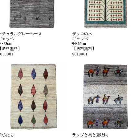
ナチュラルグレーベース
ザクロの木
ギャッベ
ギャッベ
4×63cm
94×64cm
【送料無料】
【送料無料】
SOLDOUT
SOLDOUT
ラクダと馬と遊牧民
糸杉たち