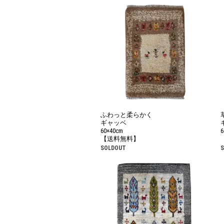
ふわっと柔らかく
ギャッベ
60×40cm
6
【送料無料】
SOLDOUT